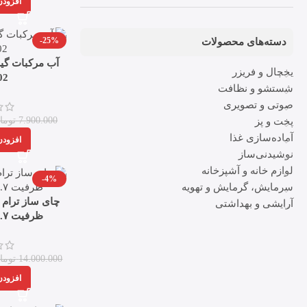
افزودن
-25%
دسته‌های محصولات
آب مرکبات گی
یخچال و فریزر
02
شستشو و نظافت
صوتی و تصویری
7.900.000
توما
پخت و پز
آماده‌سازی غذا
افزودن
نوشیدنی‌ساز
لوازم خانه و آشپزخانه
-4%
سرمایش، گرمایش و تهویه
آرایشی و بهداشتی
ظرفیت ۱.۷ لیتر و ۱.۲ لیتر
14.000.000
توما
افزودن