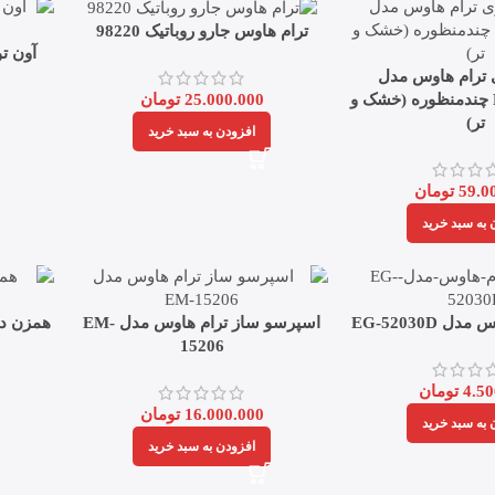
ترام هاوس جارو روباتیک 98220
 ترام هاوس مدل
RVC95150WD چندمنظوره (خشک و
25.000.000
تومان
تر)
افزودن به سبد خرید
59.0
تومان
 به سبد خرید
 EG-52030D
اسپرسو ساز ترام هاوس مدل EM-
همزن دست
15206
4.50
تومان
16.000.000
تومان
 به سبد خرید
افزودن به سبد خرید