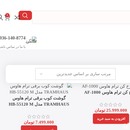
0
936-140-8774
با ما در تماس باشی
 ترام هاوس AF-1000
گوشت کوب برقی ترام هاوس
TRAMHAUS مدل HB-55120 M
25.999.000
تومان
افزودن به سبد خرید
7.499.000
تومان