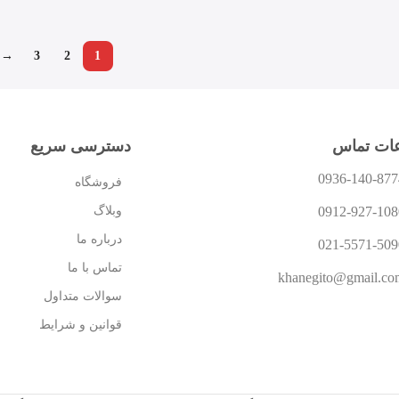
→
3
2
1
عات تماس
دسترسی سریع
0936-140-877
فروشگاه
وبلاگ
0912-927-108
درباره ما
021-5571-509
تماس با ما
khanegito@gmail.co
سوالات متداول
قوانین و شرایط