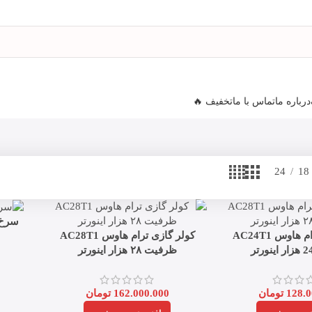
درباره ما
تماس با ما
تخفیف 🔥
24
18
سرخ کن
کولر گازی ترام هاوس AC24T1
کولر گازی ترام هاوس AC28T1
ظرفیت ۲۸ هزار اینورتر
128.0
تومان
162.000.000
تومان