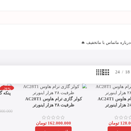
درباره ما
تماس با ما
تخفیف 🔥
24
18
-21%
پنکه گرنوویک
کولر گازی ترام هاوس AC24T1
کولر گازی ترام هاوس AC28T1
ظرفیت ۲۸ هزار اینورتر
900.000
128.0
تومان
162.000.000
تومان