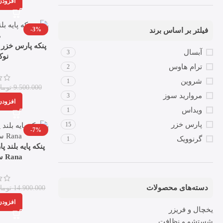
افزودن
-3%
فیلتر بر اساس برند
آبسال
3
نوک
ترام هاوس
2
شروین
1
9.500.000
توما
مروارید سوز
3
افزودن
ویداس
1
پارس خزر
15
-7%
گرنوویک
1
پنکه پایه بلند 
Rana سفید نقره ای
دسته‌های محصولات
14.900.000
توما
افزودن
یخچال و فریزر
شستشو و نظافت