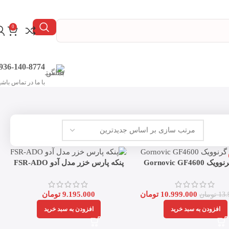
0
936-140-8774
با ما در تماس باشی
 Gornovic GF4600
پنکه پارس خزر مدل آدو FSR-ADO
10.999.000
تومان
9.195.000
تومان
13.
تومان
افزودن به سبد خرید
افزودن به سبد خرید