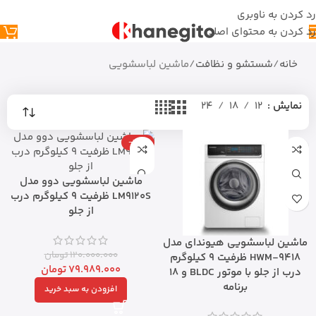
رد کردن به ناوبری
رد کردن به محتوای اصلی
خانه
شستشو و نظافت
ماشین لباسشویی
نمایش
12
18
24
-33%
ماشین لباسشویی دوو مدل
LM9120S ظرفیت ۹ کیلوگرم درب
از جلو
ماشین لباسشویی هیوندای مدل
120.000.000
تومان
HWM-9418 ظرفیت ۹ کیلوگرم
79.989.000
تومان
درب از جلو با موتور BLDC و ۱۸
برنامه
افزودن به سبد خرید