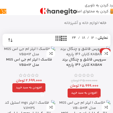
رد کردن به ناوبری
رد کردن به محتوای اصلی
خانه
لوازم خانه و آشپزخانه
نمایش
12
18
24
-26%
سرویس قاشق و چنگال برند
فلاسک 1 لیتر ام جی اس MGS
KABAN کابان 146 پارچه
مدل VB5012
2.699.000
تومان
35.000.000
تومان
25.999.000
تومان
افزودن به سبد خرید
افزودن به سبد خرید