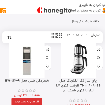
رد کردن به ناوبری
رد کردن به محتوای اصلی
خانه
نوشیدنی‌ساز
نمایش
12
18
24
چای ساز تک الکتریک مدل
آبسردکن بنس مدل BW-S609
TM1108-80SB ظرفیت کتری ۱.۷
لیتر با کتری شیشه‌ای
29.999.000
تومان
افزودن به سبد خرید