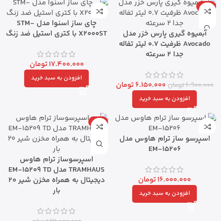
-11%
چای ساز اسنوا مدل STM-
آبمیوه گیری پارس خزر مدل
X2000ST با کتری استیل ضد زنگ
Avocado ظرفیت ۰.۷ لیتر تفاله
جدا ۲ سرعته
17.400.000
تومان
افزودن به سبد خرید
6.150.000
تومان
6.900.000
تومان
افزودن به سبد خرید
-8%
اسپرسو ساز ترام هاوس مدل
EM-15206
اسپرسوساز ترام هاوس
TRAMHAUS مدل EM-15209 TD
16.000.000
تومان
دیجیتال به همراه مخزن شیر 20
بار
افزودن به سبد خرید