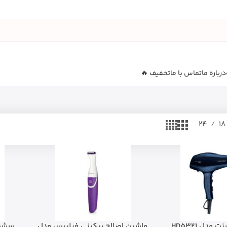
درباره ما
تماس با ما
تخفیف 🔥
24
18
سشوار وینسنت مدل HD5321
ماشین اصلاح بیکینی فیلیپس مدل
سشوار