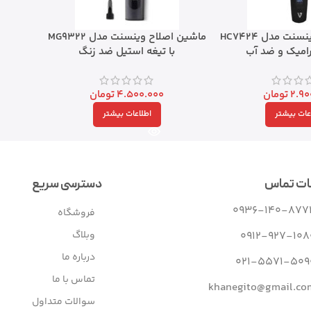
ماشین اصلاح وینسنت مدل HC7424
ماشین اصلاح وینسنت مدل MG9322
رامیک و ضد آب
با تیغه استیل ضد زنگ
2.90
تومان
4.500.000
تومان
عات بیشتر
اطلاعات بیشتر
ات تماس
دسترسی سریع
0936-140-877
فروشگاه
وبلاگ
0912-927-108
درباره ما
021-5571-509
تماس با ما
khanegito@gmail.co
سوالات متداول