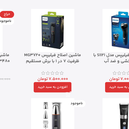
حراج
ناموجود
ماشین اصلاح فیلیپس مدل S1121 با
ماشین اصلاح فیلیپس MG3720
ماشین
شی و ضد آب
ظرفیت ۷ در ۱ با برش مستقیم
BG3480 با تیغه اس
7.00
تومان
7.500.000
تومان
00.000
به سبد خرید
افزودن به سبد خرید
ناموجود