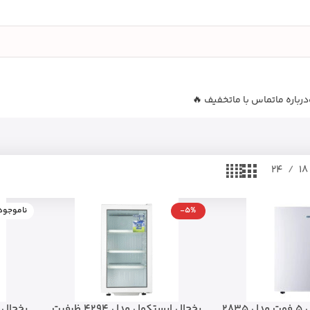
درباره ما
تماس با ما
تخفیف 🔥
24
18
-5%
ناموجود
28
یخچال ایستکول مدل 4294 ظرفیت