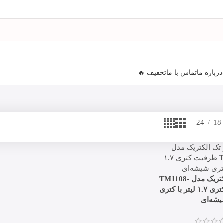
درباره ما
تماس با ما
تخفیف 🔥
24
18
چای ساز تک الکتریک مدل TM1108-
80SB ظرفیت کتری ۱.۷ لیتر با کتری
شه‌ای