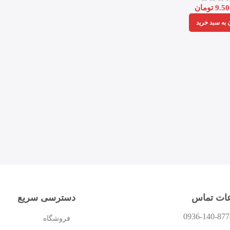
9.50
تومان
 به سبد خرید
عات تماس
دسترسی سریع
0936-140-877
فروشگاه