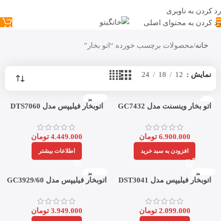
رد کردن به ناوبری
رد کردن به محتوای اصلی
خانه
محصولات برچسب خورده “اتو بخار”
نمایش
12
18
24
ناموجود
اتو بخار وینسنت مدل GC7432
اتوبخار فیلیپس مدل DTS7060
6.900.000
تومان
4.449.000
تومان
افزودن به سبد خرید
اطلاعات بیشتر
ناموجود
ناموجود
اتوبخار فیلیپس مدل DST3041
اتوبخار فیلیپس مدل GC3929/60
2.099.000
تومان
3.949.000
تومان