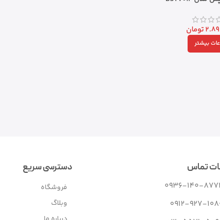
2.89
تومان
عات بیشتر
ات تماس
دسترسی سریع
0936-140-877
فروشگاه
وبلاگ
0912-927-108
درباره ما