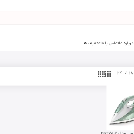
درباره ما
تماس با ما
تخفیف 🔥
24
18
مدل DST7012