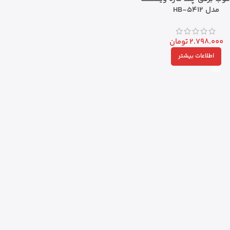
مدل HB-5412
2.798.000
تومان
اطلاعات بیشتر