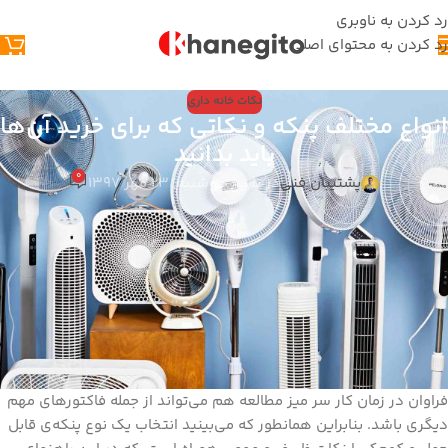
رد کردن به ناوبری
رد کردن به محتوای اصلی
نکات خانه داری
انواع مختلف پنکه و نکاتی که برای خرید آن‌ها
باید بدانید
0
پشتیبان فنی
در تاریخ دوشنبه, 23 مهر 1397
مهم‌ترین سوالی که باید قبل از خرید انواع پنکه‌ی قابل حمل از خود
پرسید این است، که دقیقا در کجا قصد استفاده از آن را دارید؟ آیا پنکه
را فقط برای چند روز سفر نیاز دارید؟ یا این یک سفر طولانی با سناریوی
احتمالی عدم وجود دستگاه سرمایشی پیش روی شما است؟ به دنبال راه
ساده‌ای برای ایجاد آرامش در هنگام مطالعه یا کار هستید، یا می‌خواهید
در هر موقعیتی پنکه‌ی کوچک خود را بیرون بیاوردی و داخل مترو یا BRT
خود را خنک کنید. در کنار موقعیت استفاده از پنکه‌ی قابل حمل سوالاتی
در مورد دسترسی به برق برای شارژ دستگاه یا عدم ایجاد سروصدای
فراوان در زمان کار سر میز مطالعه هم می‌تواند از جمله فاکتورهای مهم
دیگری باشد. بنابراین همانطور که می‌بینید انتخاب یک نوع پنکه‌ی قابل