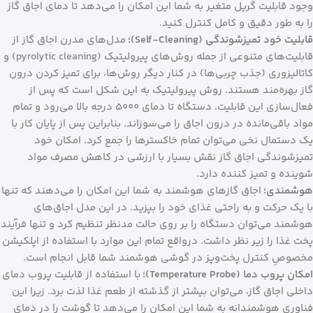
وجود قابلیت گریل متغیر به شما این امکان را می‌دهد تا دمای اجاق گاز
را به طور دقیق و کامل کنترل کنید.
قابلیت خود تمیزشوندگی (Self-Cleaning)؛
مدل‌های مدرن اجاق گاز از
قابلیت‌های متنوعی از جمله روش‌های پیرولیتیک (pyrolytic cleaning) و
کاتالیزوری (جذب چربی‌ها) در کنار دیگر روش‌ها، برای تمیز کردن درون
گاز بهره‌مند هستند. روش پیرولیتیک به این شکل است که پس از
فعال‌سازی این قابلیت، دستگاه تا دمای ۵۰۰۰ درجه بالا می‌رود و تمام
مواد باقی‌مانده در درون اجاق را می‌سوزاند. بنابراین پس از پایان کار با
یک دستمال نخی می‌توان تمام خاکسترها را جمع کرد. امکان خود
تمیزشوندگی اجاق گاز نقش بسیار با ارزشی در کاهش مصرف مواد
شوینده و تمیز کننده دارد.
هوشمندی؛
اجاق گازهای هوشمند به شما این امکان را می‌دهند که تنها
با یک حرکت و به راحتی غذای خود را بپزید. در این مدل اجاق‌های
هوشمند می‌توان دستگاه را بر روی حالت مدنظر تنظیم کرد و تنها فرآیند
پخت غذا را زیر نظر داشت. درواقع تمام این موارد با استفاده از اپلکیشن
مخصوصِ کنترل پخت‌وپز در گوشی هوشمند شما قابل انجام است.
امکان پروب دما (Temperature Probe)؛
با استفاده از قابلیت پروب دمای
داخلی اجاق گاز، می‌توان بیشتر از گذشته از طعم غذا لذت برد. زیرا این
فناوری هوشمندانه به شما این امکان را می‌دهد تا گوشت را در دمای