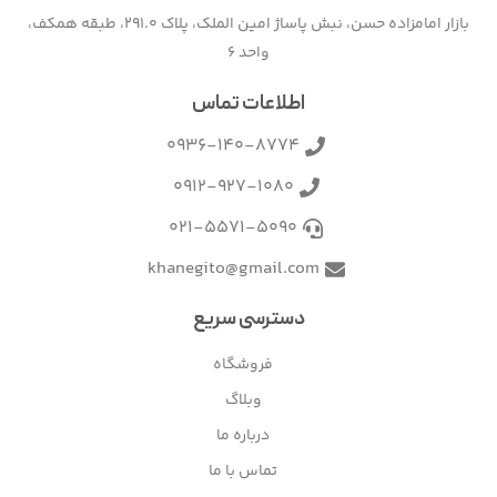
بازار امامزاده حسن، نبش پاساژ امین الملک، پلاک 291.0، طبقه همکف،
واحد 6
اطلاعات تماس
0936-140-8774
0912-927-1080
021-5571-5090
khanegito@gmail.com
دسترسی سریع
فروشگاه
وبلاگ
درباره ما
تماس با ما