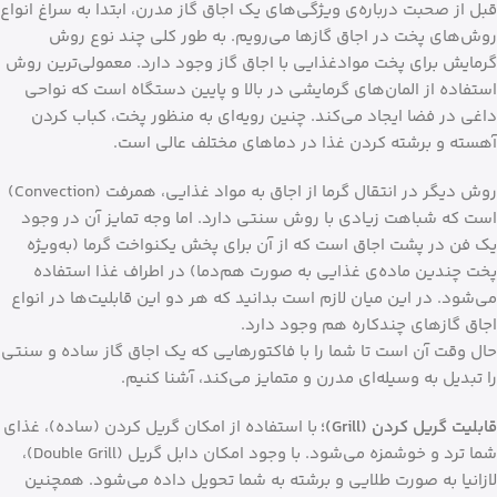
قبل از صحبت درباره‌ی ویژگی‌های یک اجاق گاز مدرن، ابتدا به سراغ انواع
روش‌های پخت در اجاق گازها می‌رویم. به طور کلی چند نوع روش
گرمایش برای پخت موادغذایی با اجاق گاز وجود دارد. معمولی‌ترین روش
استفاده از المان‌های گرمایشی در بالا و پایین دستگاه است که نواحی
داغی در فضا ایجاد می‌کند. چنین رویه‌ای به منظور پخت، کباب کردن
آهسته و برشته کردن غذا در دماهای مختلف عالی است.
روش دیگر در انتقال گرما از اجاق به مواد غذایی، همرفت (Convection)
است که شباهت زیادی با روش سنتی دارد. اما وجه تمایز آن در وجود
یک فن در پشت اجاق است که از آن برای پخش یکنواخت گرما (به‌ویژه
پخت چندین ماده‌ی غذایی به صورت هم‌دما) در اطراف غذا استفاده
می‌شود. در این میان لازم است بدانید که هر دو این قابلیت‌ها در انواع
اجاق گازهای چندکاره هم وجود دارد.
حال وقت آن است تا شما را با فاکتورهایی که یک اجاق گاز ساده و سنتی
را تبدیل به وسیله‌ای مدرن و متمایز می‌کند، آشنا کنیم.
قابلیت گریل کردن (Grill)؛
با استفاده از امکان گریل کردن (ساده)، غذای
شما ترد و خوشمزه می‌شود. با وجود امکان دابل گریل (Double Grill)،
لازانیا به صورت طلایی و برشته به شما تحویل داده می‌شود. همچنین