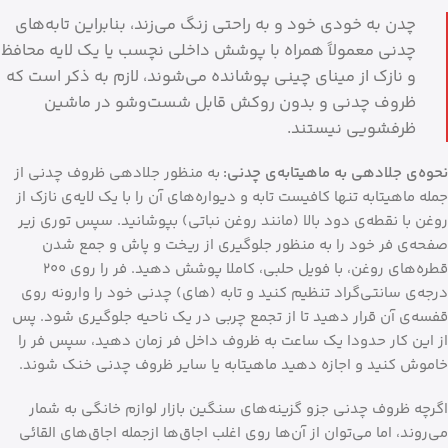
چدن به خودی خود و به راحتی زنگ می‌زند، بنابراین تابه‌های
چدنی معمولاً همراه با پوشش داخلی نچسب یا یک لایه محافظ
و نازک از مینای چینی پوشانده می‌شوند، لازم به ذکر است که
ظروف چدنی و بدون روکش قابل شست‌وشو در ماشین
ظرفشویی نیستند.
نحوه‌ی جلادهی به ماهیتابه‌‌ی چدنی:
به منظور جلادهی ظروف چدنی از
جمله ماهیتابه تنها کافیست تابه و دیواره‌های آن را با یک لایه‌ی نازک از
روغن با نقطه‌ی دود بالا (مانند روغن نباتی) بپوشانید. سپس توری زیر
صفحه‌ی فر خود را به منظور جلوگیری از ریخت و پاش و جمع شدن
قطره‌های روغن، با فویل حلبی، کاملا پوشش دهید. فر را روی ۲۰۰
درجه‌ی سانتی‌گراد تنظیم کنید و تابه (های) چدنی خود را وارونه روی
قفسه‌ی آن قرار دهید تا از تجمع چربی در یک ناحیه جلوگیری شود. پس
از این کار حدودا یک ساعت به ظروف داخل فر زمان دهید، سپس فر را
خاموش کنید و اجازه دهید ماهیتابه یا سایر ظروف چدنی خنک شوند.
اگرچه ظروف چدنی جزو گزینه‌های سنگین بازار لوازم خانگی به شمار
می‌روند، اما می‌توان از آن‌ها روی اغلب اجاق‌ها ازجمله اجاق‌های القائی