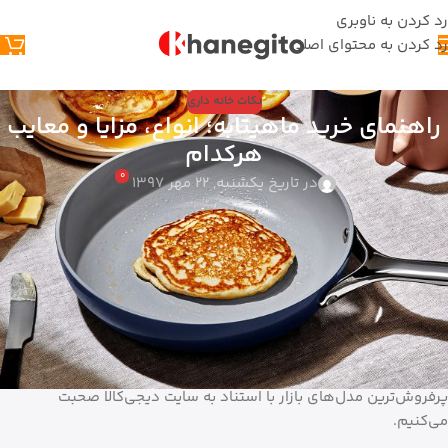
رد کردن به ناوبری
رد کردن به محتوای اصلی
نکات خانه داری
راهنمای خرید ماهیتابه؛ انواع، مزایا و معایب
هرکدام
0
در تاریخ یکشنبه, 22 مهر 1397
چه یک سرآشپز خانگی باشید و چه آشپزی حرفه‌ای در رستورانی لوکس،
یک سرویس ماهیتابه‌ی با کیفیت همواره جزو لوازمی ضروری برای تهیه‌ی
هر نوع غذایی به حساب می‌آید. به همین دلیل هم سرمایه‌گذاری روی
این دسته از محصولات که از مقاومت و کیفیت خوبی هم برخوردار
باشند، همواره ارزشش را دارد.
در این مقاله از سری راهنماهای خرید دیجی‌کالا مگ این بار به سراغ
معرفی نکات لازم برای خرید انواع ماهیتابه می‌رویم و در کنار آن در مورد
پرفروش‌ترین مدل‌های بازار با استناد به سایت دیجی‌کالا صحبت
می‌کنیم.