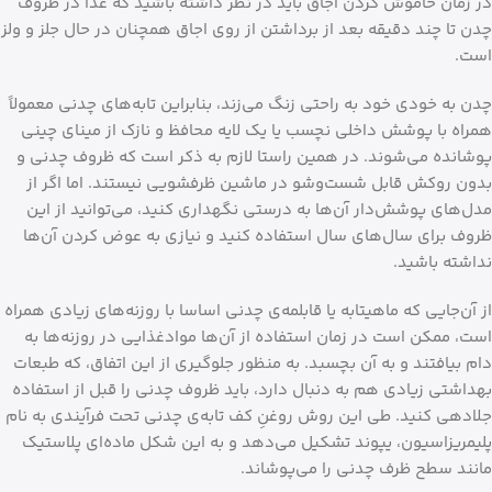
در زمان خاموش کردن اجاق باید در نظر داشته باشید که غذا در ظروف
چدن تا چند دقیقه بعد از برداشتن از روی اجاق همچنان در حال جلز و ولز
است.
چدن به خودی خود به راحتی زنگ می‌زند، بنابراین تابه‌های چدنی معمولاً
همراه با پوشش داخلی نچسب یا یک لایه محافظ و نازک از مینای چینی
پوشانده می‌شوند. در همین راستا لازم به ذکر است که ظروف چدنی و
بدون روکش قابل شست‌وشو در ماشین ظرفشویی نیستند. اما اگر از
مدل‌های پوشش‌دار آن‌ها به درستی نگهداری کنید، می‌توانید از این
ظروف برای سال‌های سال استفاده کنید و نیازی به عوض کردن آن‌ها
نداشته باشید.
از آن‌جایی که ماهیتابه یا قابلمه‌ی چدنی اساسا با روزنه‌های زیادی همراه
است، ممکن است در زمان استفاده از آن‌ها موادغذایی در روزنه‌ها به
دام بیافتند و به آن بچسبد. به منظور جلوگیری از این اتفاق، که طبعات
بهداشتی زیادی هم به دنبال دارد، باید ظروف چدنی را قبل از استفاده
جلادهی کنید. طی این روش روغنِ کف تابه‌ی چدنی تحت فرآیندی به نام
پلیمریزاسیون، یپوند تشکیل می‌دهد و به این شکل ماده‌ای پلاستیک
مانند سطح ظرف چدنی را می‌پوشاند.