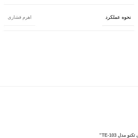
نحوه عملکرد
اهرم فشاری
مدل TE-103”