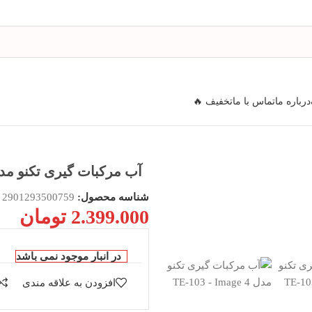
درباره ما
تماس با ما
تخفیف 🔥
آب مرکبات گيری تکنو مدل -103
شناسه محصول:
2901293500759
2.399.000
تومان
در انبار موجود نمی باشد
افزودن به علاقه مندی