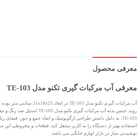
معرفی محصول
معرفی آب مرکبات گيری تکنو مدل TE-103
آب مرکبات گيری تکنو م
روند. جنس بدنه آب مرکبات‌ گيری تکنو مدل TE-103 استیل ضد زنگ و مقاوم Steel می‌باشد. پایه‌ های ضد لغزش نیز برای جلوگیری از لغزش حسن کار برای این دستگاه قرار داده شده است.
TE-103، به دلیل داشتن طراحی ارگونومیک و ابعاد جمع و جور، فضای ز
استفاده بهتر از دستگاه را به کاربر منتقل کند. قطعات و مخروطی این 
نوشیدنی ساز در بازار لوازم خانگی می باشد.