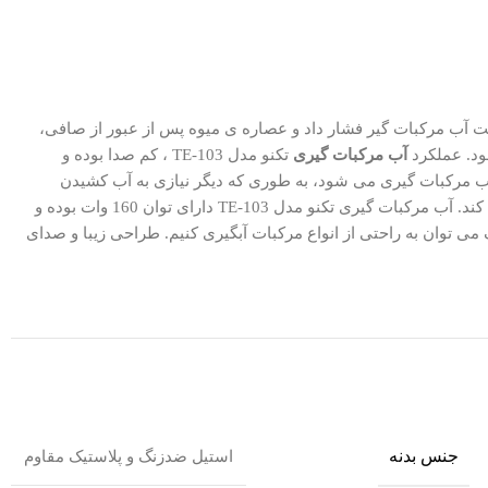
ه را بر روی قسمت آب مرکبات‌ گیر فشار داد و عصاره‌ ی میوه پس از عبور از صافی،
مود. عملکرد
آب مرکبات گيری
تکنو مدل TE-103 ، کم صدا بوده و
 مرکبات‌ گیری می‌‍ شود، به طوری که دیگر نیازی به آب‌ کشیدن
دستگاه پیش از استفاده نخواهد بود. همچنین زیر دستگاه پایه هایی قرار داده شده که از لغزش و افتادن دستگاه در حین آب‌ گیری نیز جلوگیری می‌ کند. آب مرکبات گيری تکنو مدل TE-103 دارای توان 160 وات بوده و
ی توان به راحتی از انواع مرکبات آبگیری کنیم. طراحی زیبا و صدای
جنس بدنه
استیل ضدزنگ و پلاستیک مقاوم