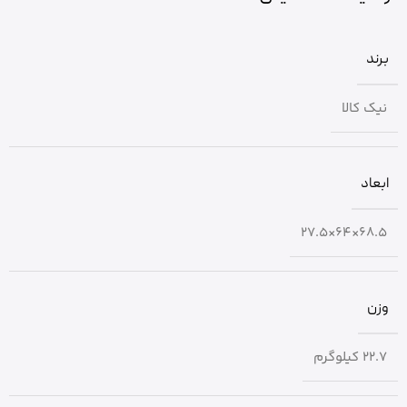
برند
نیک کالا
ابعاد
68.5×64×27.5
وزن
22.7 کیلوگرم