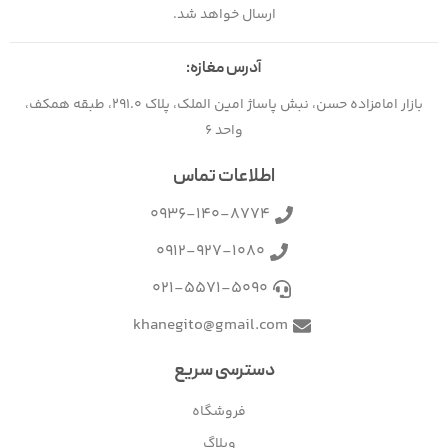
ارسال خواهد شد.
آدرس مغازه:
بازار امامزاده حسن، نبش پاساژ امین الملک، پلاک 291.0، طبقه همکف،
واحد 6
اطلاعات تماس
0936-140-8774
0912-927-1080
021-5571-5090
khanegito@gmail.com
دسترسی سریع
فروشگاه
وبلاگ