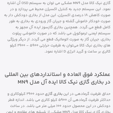
گازی نیک کالا مدل MN9 مشکی می توان به سیستم OSD آن اشاره
نمود. این سیستم جدید به کنترل اکسیژن محیط می پردازد و در
صورت کاهش 18 درصدی اکسیژن، این مدل از بخاری دودکش دار به
صورت خودکار خاموش گشته و جریان گاز ورودی به بخاری به طور
کامل قطع می گردد. همچنین بخاری گازسوز ایده آل مجهز به
سیستم ایمنی ترموکوپل می باشد که در صورت خاموشی پیلوت
بخاری، جریان گاز به صورت اتوماتیک قطع می گردد. از دیگر ویژگی‌‌
های بخاری نیک کالا می‌توان به ظرفیت حرارتی 5900 – 2900 کیلو
کالری بر ساعت و گرید انرژی D اشاره نمود.
عملکرد فوق العاده و استانداردهای بین المللی
در بخاری گازی نیک کالا ایده آل مدل MN9
حداق ظرفیت گرمادهی در این
بخاری گازی
حدود 2900 کیلوکالری و
حداکثر ظرفیت گرمادهی آن 5900 کیلو کالری می باشد. اندازه قطر
دودکش در این محصول حدود 100 میلی متر می باشد. در ساخت
بخاری گازی نیک کالا مدل MN9 مشکی از شیشه های مقاوم و ایمن