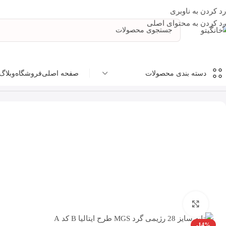
رد کردن به ناوبری
رد کردن به محتوای اصلی
صفحه اصلی
فروشگاه
وبلاگ
دسته بندی محصولات
خانه
لوازم خانه و آشپزخانه
ظروف آشپزخانه
قابلمه
تابه سایز 28 رژیمی گرد MGS طرح ایتالیا B کد A
بزرگنمایی تصویر
-14%