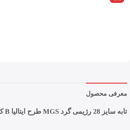
معرفی محصول
تابه سایز 28 رژیمی گرد MGS طرح ایتالیا B کد A