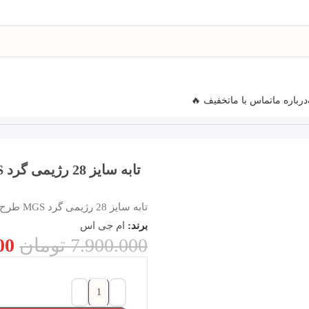
درباره ما
تماس با ما
تخفیف 🔥
تابه سایز 28 رژیمی گرد MGS طرح ایتالیا B کد A
تابه سایز 28 رژیمی گرد MGS طرح ایتالیا B کد A
برند:
ام جی اس
7.900.000
تومان
00