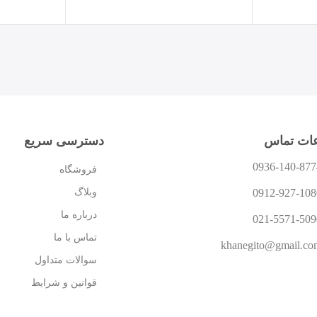
عات تماس
دسترسی سریع
0936-140-877
فروشگاه
وبلاگ
0912-927-108
درباره ما
021-5571-509
تماس با ما
khanegito@gmail.co
سوالات متداول
قوانین و شرایط