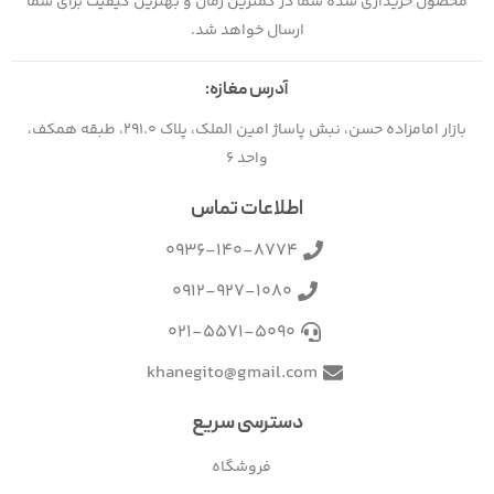
محصول خریداری شده شما در کمترین زمان و بهترین کیفیت برای شما
ارسال خواهد شد.
آدرس مغازه:
بازار امامزاده حسن، نبش پاساژ امین الملک، پلاک 291.0، طبقه همکف،
واحد 6
اطلاعات تماس
0936-140-8774
0912-927-1080
021-5571-5090
khanegito@gmail.com
دسترسی سریع
فروشگاه