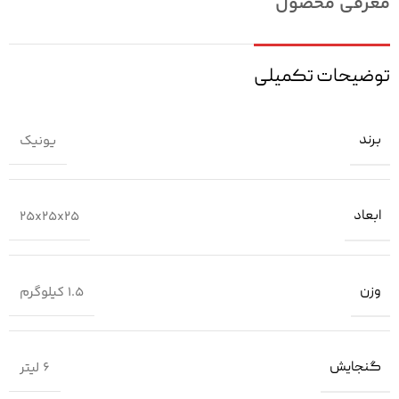
معرفی محصول
توضیحات تکمیلی
برند
یونیک
ابعاد
۲۵x۲۵x۲۵
وزن
1.5 کیلوگرم
گنجایش
6 لیتر