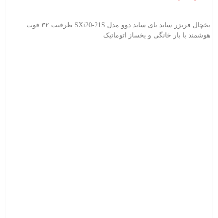
اطلاعات بیشتر
یخچال فریزر ساید بای ساید دوو مدل SXi20-21S ظرفیت ۳۲ فوت
هوشمند با بار خانگی و یخساز اتوماتیک
یخ
0
یخ