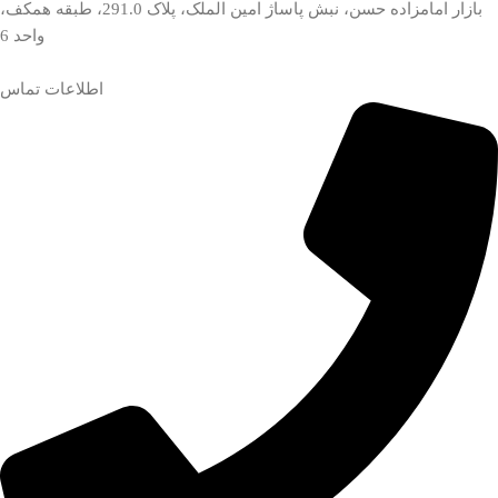
بازار امامزاده حسن، نبش پاساژ امین الملک، پلاک 291.0، طبقه همکف،
واحد 6
اطلاعات تماس