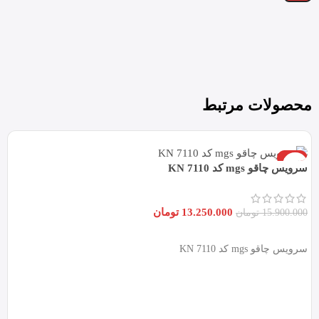
محصولات مرتبط
-17%
سرویس چاقو mgs کد KN 7110
13.250.000
تومان
15.900.000
تومان
افزودن به سبد خرید
سرویس چاقو mgs کد KN 7110