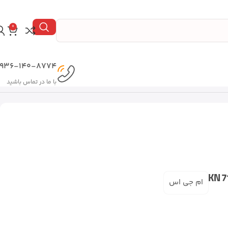
0
936-140-8774
با ما در تماس باشید
ام جی اس