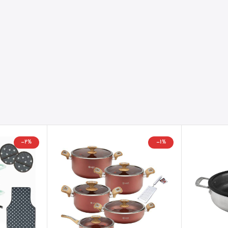
-2%
-1%