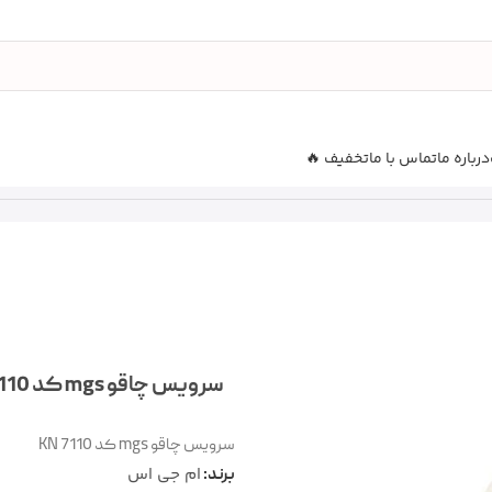
درباره ما
تماس با ما
تخفیف 🔥
KN 7
سرویس چاقو mgs کد KN 7110
سرویس چاقو mgs کد KN 7110
ام جی اس
برند: