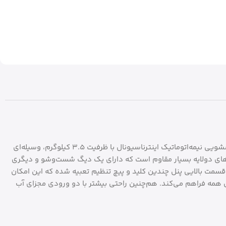
ماشین لباسشویی اینترنشنال آنیل مدل WM3500 یک ماشین لباسشویی جمع‌وجور و برای افرادی است که شست‌وشوی کمی دارند. ماشین لباسشویی نیمه‌اتوماتیک اینترناسیونال با ظرفیت 3.5 کیلوگرم، وسیله‌ای
‌های دولایه بسیار مقاوم است که دارای یک دیگ شست‌وشو و دیگری
مت بالایی پنل چندین کلید و پیچ تنظیم تعبیه شده که این امکان
رای همه فراهم می‌کند. هم‌چنین راحتی بیشتر با دو ورودی مجزای آب