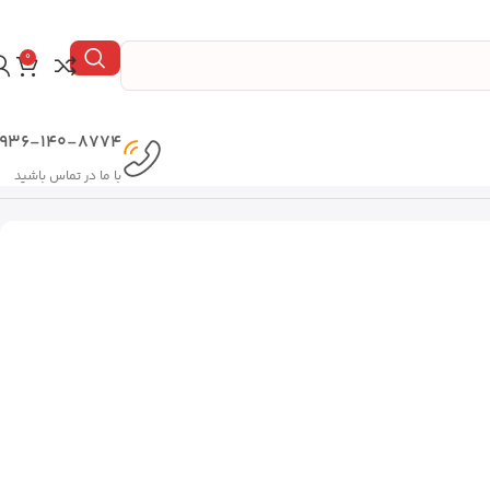
0
936-140-8774
با ما در تماس باشید