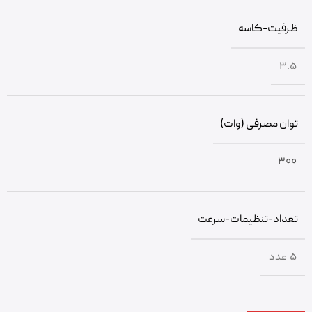
ظرفیت-کاسه
3.5
توان مصرفی (وات)
300
تعداد-تنظیمات-سرعت
5 عدد