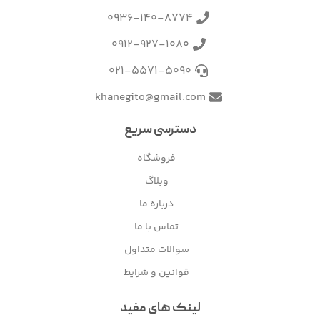
0936-140-8774
0912-927-1080
021-5571-5090
khanegito@gmail.com
دسترسی سریع
فروشگاه
وبلاگ
درباره ما
تماس با ما
سوالات متداول
قوانین و شرایط
لینک های مفید