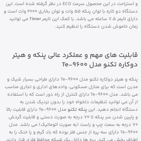
و استراحت در این محصول سرعت ECO در نظر گرفته شده است. این
دستگاه دو کاره با توان پنکه 55 وات و توان بخاری 2000 وات است و
دارای تایمر 7.5 ساعته می باشد. با کمک این تایمر
Timer
می توانید
زمان خاموش شدن دستگاه را تنظیم کنید.
قابلیت های مهم و عملکرد عالی پنکه و هیتر
دوکاره تکنو مدل Te-9600
پنکه و هیتر دوکاره تکنو مدل Te-9600 دارای طراحی بسیار شیک و
مدرن است که برای منازل مسکونی، واحدهای اداری و تجاری مناسب
می باشد. مدل Te-9600 دارای کنترل از راه دور است که با استفاده
از آن می توانید تنظیمات دلخواه خود را بدون نزدیک شدن به
دستگاه انجام دهید. این
پنکه تکنو
مدل Te-9600 دارای قابلیت بالا
و پایین شدن سر پنکه تا 70 درجه به صورت دستی و قابلیت گردش
70 درجه به سمت چپ و راست (به صورت اتوماتیک) می باشد. مدل
Te-9600 دارای سه پره از جنس فلز بوده که باد گرم و یا خنک را به
اطراف پخش می کند. پره ها داخل یک شبکه محافظ فلزی قرار دارند.