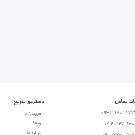
ات تماس
دسترسی سریع
0936-140-877
فروشگاه
وبلاگ
0912-927-108
درباره ما