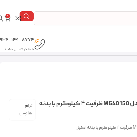
0
936-140-8774
با ما در تماس باشید
چرخ گوشت ترام هاوس مدل MG40150 ظرفیت ۴ کیلوگرم با بدنه
ترام
هاوس