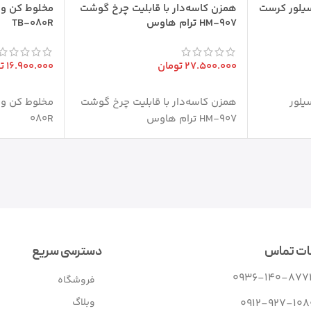
قی ۴ کاره سیلور کرست
همزن کاسه‌دار با قابلیت چرخ گوشت
مخلوط کن وغ
HM-907 ترام هاوس
TB-080R
27.500.000
تومان
16.900.000
ت
افزودن به سبد خرید
افزودن به س
 کاره سیلور
همزن کاسه‌دار با قابلیت چرخ گوشت
HM-907 ترام هاوس
080R
ات تماس
دسترسی سریع
0936-140-877
فروشگاه
وبلاگ
0912-927-108