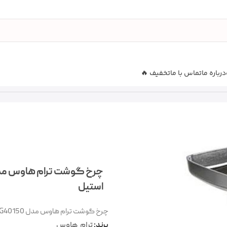
درباره ما
تماس با ما
تخفیف 🔥
استیل
چرخ گوشت ترام هاوس مدل MG40150 ظرفیت ۴ کیلوگرم با بدنه استیل
ترام هاوس
برند: