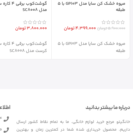
میوه خشک کن سایا مدل GP103 با ۵
گوشت‌کوب بر
طبقه
مدل SC8008
4.399.000
تومان
3.800.000
تومان
5.900.000
تومان
افزودن به سبد خرید
افزودن به سبد خرید
میوه خشک کن سایا مدل GP103 با ۵
گوشت‌کوب برقی ۴
طبقه
کرست مدل SC8008
درباره ما بیشتر بدانید
اطلاع
4
خانگیتو مرجع خرید لوازم خانگی. ما به تمام نقاط کشور ارسال
0
داریم. محصول خریداری شده شما در کمترین زمان و بهترین