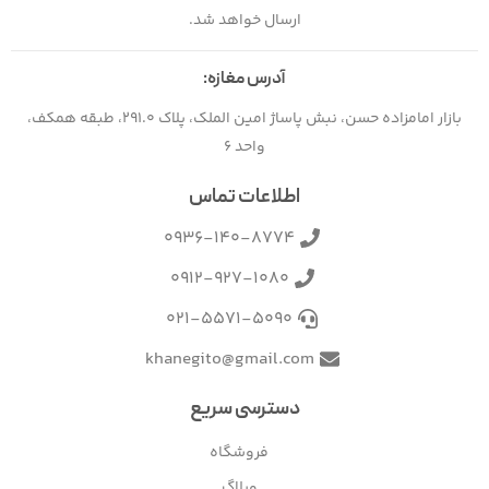
ارسال خواهد شد.
آدرس مغازه:
بازار امامزاده حسن، نبش پاساژ امین الملک، پلاک 291.0، طبقه همکف،
واحد 6
اطلاعات تماس
0936-140-8774
0912-927-1080
021-5571-5090
khanegito@gmail.com
دسترسی سریع
فروشگاه
وبلاگ