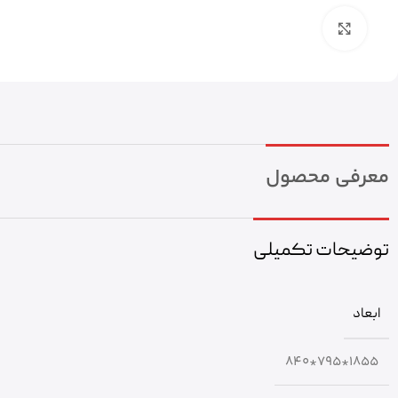
بزرگنمایی تصویر
معرفی محصول
توضیحات تکمیلی
ابعاد
1855*795*840