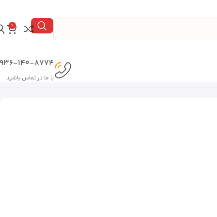
0
936-140-8774
با ما در تماس باشید